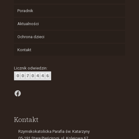
Poradnik
Aktualności
Ochrona dzieci
Kontakt
Licznik odwiedzin:
0
0
7
0
4
4
6
Facebook
Kontakt
Rzymskokatolicka Parafia św. Katarzyny
05-191 Stare Pieścirogi, ul. Kolejowa 67