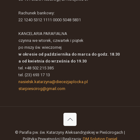
Rachunek bankowy:
22 1240 5312 1111 0000 5048 5831
KANCELARIA PARAFIALNA
czynna we wtorek, czwartek i piątek
po mszy św. wieczornej
w okresie od października do marca do godz. 18.30
a od kwietnia do września do 19.30
tel. +48 502 215 385
tel. (23) 693 17 13
nasielsk.katarzyna@diecezjaplocka.pl
starpiescirog@gmail.com
© Parafia pw. św. Katarzyny Aleksandryjskiej w Pieścirogach |
Polityka Prywatności | Realizacja:
DM Solution Daniel