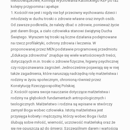
nieobowiązkowe, Komisja Wychowania Katolickiego KEP po raz
kolejny przypomina i apeluje:
1. Kościół nie jest i nigdy nie był przeciwny wychowaniu dzieci i
młodzieży w duchu troski o zdrowie własne oraz innych osób.
Od zawsze podkreśla, że należy dbać o zdrowie, ponieważ życie
jest darem Boga, a ciało człowieka stanowi świątynię Ducha
Świętego. Wyrazem tej troski są liczne działania podejmowane
na rzecz profilaktyki, ochrony zdrowia i leczenia. W
proponowanej przez MEN podstawie programowej przedmiotu
„Edukacja zdrowotna” znajduje się wiele wartościowych treści,
dotyczących m.in. troski o zdrowie fizyczne, higieny psychicznej
czy rozpoznawania zagrożeń. Jednocześnie pojawiają się w niej
także zagadnienia, które naruszają nadrzędną rolę małżeństwa i
rodziny w życiu społecznym, chronioną również przez
Konstytucję Rzeczypospolitej Polskiej.
2. Kościół opiera swoje nauczanie dotyczące małżeństwa i
rodziny na głębokich fundamentach antropologicznych i
teologicznych. Małżeństwo i rodzina są wpisane w stwórczy
zamysł Boga wobec człowieka. Istotą małżeństwa jest
przysięga kobiety i mężczyzny, którzy wobec Boga i ludzi
ślubują sobie miłość, wierność, uczciwość małżeńską oraz że
się nie opuszczą aż do śmierci. Szczególnym darem i wartością