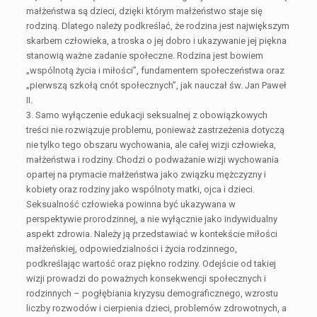
małżeństwa są dzieci, dzięki którym małżeństwo staje się
rodziną. Dlatego należy podkreślać, że rodzina jest największym
skarbem człowieka, a troska o jej dobro i ukazywanie jej piękna
stanowią ważne zadanie społeczne. Rodzina jest bowiem
„wspólnotą życia i miłości”, fundamentem społeczeństwa oraz
„pierwszą szkołą cnót społecznych”, jak nauczał św. Jan Paweł
II.
3. Samo wyłączenie edukacji seksualnej z obowiązkowych
treści nie rozwiązuje problemu, ponieważ zastrzeżenia dotyczą
nie tylko tego obszaru wychowania, ale całej wizji człowieka,
małżeństwa i rodziny. Chodzi o podważanie wizji wychowania
opartej na prymacie małżeństwa jako związku mężczyzny i
kobiety oraz rodziny jako wspólnoty matki, ojca i dzieci.
Seksualność człowieka powinna być ukazywana w
perspektywie prorodzinnej, a nie wyłącznie jako indywidualny
aspekt zdrowia. Należy ją przedstawiać w kontekście miłości
małżeńskiej, odpowiedzialności i życia rodzinnego,
podkreślając wartość oraz piękno rodziny. Odejście od takiej
wizji prowadzi do poważnych konsekwencji społecznych i
rodzinnych – pogłębiania kryzysu demograficznego, wzrostu
liczby rozwodów i cierpienia dzieci, problemów zdrowotnych, a