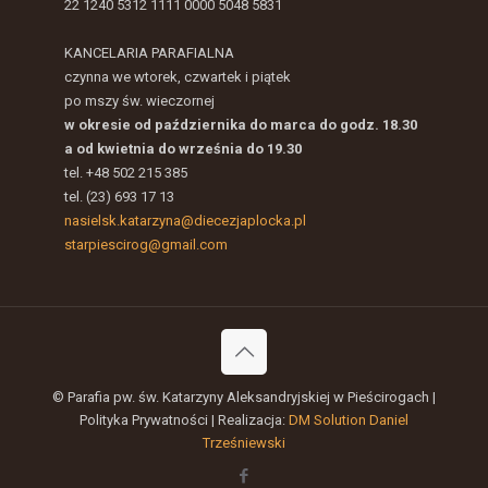
22 1240 5312 1111 0000 5048 5831
KANCELARIA PARAFIALNA
czynna we wtorek, czwartek i piątek
po mszy św. wieczornej
w okresie od października do marca do godz. 18.30
a od kwietnia do września do 19.30
tel. +48 502 215 385
tel. (23) 693 17 13
nasielsk.katarzyna@diecezjaplocka.pl
starpiescirog@gmail.com
© Parafia pw. św. Katarzyny Aleksandryjskiej w Pieścirogach |
Polityka Prywatności | Realizacja:
DM Solution Daniel
Trześniewski