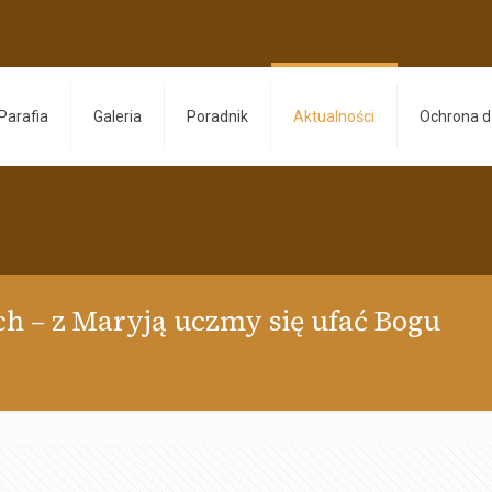
Parafia
Galeria
Poradnik
Aktualności
Ochrona d
ych – z Maryją uczmy się ufać Bogu