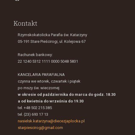
Kontakt
Rzymskokatolicka Parafia św. Katarzyny
05-191 Stare Pieścirogi, ul. Kolejowa 67
Rachunek bankowy:
22 1240 5312 1111 0000 5048 5831
KANCELARIA PARAFIALNA
czynna we wtorek, czwartek i piątek
po mszy św. wieczornej
w okresie od października do marca do godz. 18.30
a od kwietnia do września do 19.30
tel. +48 502 215 385
tel. (23) 693 17 13
nasielsk.katarzyna@diecezjaplocka.pl
starpiescirog@gmail.com