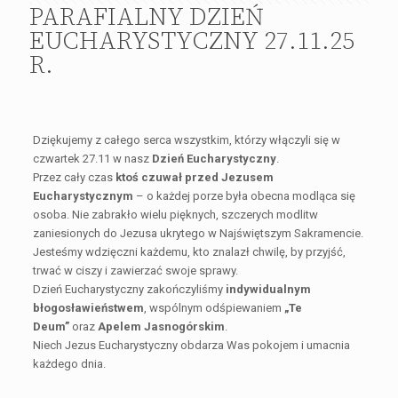
PARAFIALNY DZIEŃ
EUCHARYSTYCZNY 27.11.25
R.
Dziękujemy z całego serca wszystkim, którzy włączyli się w
czwartek 27.11 w nasz
Dzień Eucharystyczny
.
Przez cały czas
ktoś czuwał przed Jezusem
Eucharystycznym
– o każdej porze była obecna modląca się
osoba. Nie zabrakło wielu pięknych, szczerych modlitw
zaniesionych do Jezusa ukrytego w Najświętszym Sakramencie.
Jesteśmy wdzięczni każdemu, kto znalazł chwilę, by przyjść,
trwać w ciszy i zawierzać swoje sprawy.
Dzień Eucharystyczny zakończyliśmy
indywidualnym
błogosławieństwem
, wspólnym odśpiewaniem
„Te
Deum”
oraz
Apelem Jasnogórskim
.
Niech Jezus Eucharystyczny obdarza Was pokojem i umacnia
każdego dnia.