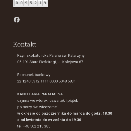
0
0
9
5
2
1
9
Facebook
Kontakt
Rzymskokatolicka Parafia św. Katarzyny
05-191 Stare Pieścirogi, ul. Kolejowa 67
Rachunek bankowy:
22 1240 5312 1111 0000 5048 5831
KANCELARIA PARAFIALNA
czynna we wtorek, czwartek i piątek
po mszy św. wieczornej
w okresie od października do marca do godz. 18.30
a od kwietnia do września do 19.30
tel. +48 502 215 385