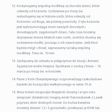
Kontynuujemy wspólną modlitwę za dorosłe dzieci, które
odeszły od kościoła. Codziennie po mszy św.
wsłuchujemy się w historie osób, które odeszły od
Kościoła i od Boga, ale później powróciły. Z tyłu kościoła
jest wyłożona księga imion naszych dorosłych i
dorastających, zagubionych dzieci. Cały czas możemy
dopisywać imiona bliskich nam osób, za które chcemy się
codziennie modlić, prosząc o ich nawrócenie. Jeśli ktoś
będzie mógł i chciał, zapraszamy na taką wspólną
modlitwę. Trwa ok. 10 min.
Zachęcamy do udziału w pielgrzymce do Gruzji i Armenii.
Są jeszcze wolne miejsca. Spotkanie z osobą z biura – 16
marca po mszy św. w kościele.
Panie z Koła Charytatywnego rozprowadzają czekoladowe
baranki do koszyczka wielkanocnego w cenie 10 zł.
Wraz Kołem Gospodyń Wiejskich chcemy i w tym roku
wesprzeć działalność misyjną sióstr franciszkanek z Lasek
poprzez zbiór drobnych monet. Do końca kwietnia
możemy zbierać 1,2 i 5 groszówki i przekazać je KGW lub