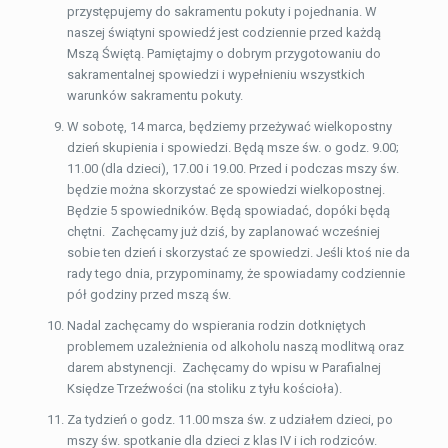
przystępujemy do sakramentu pokuty i pojednania. W
naszej świątyni spowiedź jest codziennie przed każdą
Mszą Świętą. Pamiętajmy o dobrym przygotowaniu do
sakramentalnej spowiedzi i wypełnieniu wszystkich
warunków sakramentu pokuty.
W sobotę, 14 marca, będziemy przeżywać wielkopostny
dzień skupienia i spowiedzi. Będą msze św. o godz. 9.00;
11.00 (dla dzieci), 17.00 i 19.00. Przed i podczas mszy św.
będzie można skorzystać ze spowiedzi wielkopostnej.
Będzie 5 spowiedników. Będą spowiadać, dopóki będą
chętni. Zachęcamy już dziś, by zaplanować wcześniej
sobie ten dzień i skorzystać ze spowiedzi. Jeśli ktoś nie da
rady tego dnia, przypominamy, że spowiadamy codziennie
pół godziny przed mszą św.
Nadal zachęcamy do wspierania rodzin dotkniętych
problemem uzależnienia od alkoholu naszą modlitwą oraz
darem abstynencji. Zachęcamy do wpisu w Parafialnej
Księdze Trzeźwości (na stoliku z tyłu kościoła).
Za tydzień o godz. 11.00 msza św. z udziałem dzieci, po
mszy św. spotkanie dla dzieci z klas IV i ich rodziców.