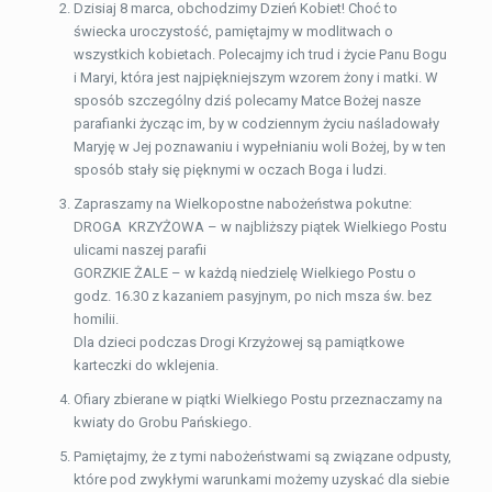
Dzisiaj 8 marca, obchodzimy Dzień Kobiet! Choć to
świecka uroczystość, pamiętajmy w modlitwach o
wszystkich kobietach. Polecajmy ich trud i życie Panu Bogu
i Maryi, która jest najpiękniejszym wzorem żony i matki. W
sposób szczególny dziś polecamy Matce Bożej nasze
parafianki życząc im, by w codziennym życiu naśladowały
Maryję w Jej poznawaniu i wypełnianiu woli Bożej, by w ten
sposób stały się pięknymi w oczach Boga i ludzi.
Zapraszamy na Wielkopostne nabożeństwa pokutne:
DROGA KRZYŻOWA – w najbliższy piątek Wielkiego Postu
ulicami naszej parafii
GORZKIE ŻALE – w każdą niedzielę Wielkiego Postu o
godz. 16.30 z kazaniem pasyjnym, po nich msza św. bez
homilii.
Dla dzieci podczas Drogi Krzyżowej są pamiątkowe
karteczki do wklejenia.
Ofiary zbierane w piątki Wielkiego Postu przeznaczamy na
kwiaty do Grobu Pańskiego.
Pamiętajmy, że z tymi nabożeństwami są związane odpusty,
które pod zwykłymi warunkami możemy uzyskać dla siebie