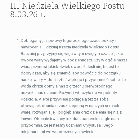
III Niedziela Wielkiego Postu
8.03.26 r.
Dobiegamy już połowy tegorocznego czasu pokuty i
nawrócenia – dzisiaj trzecia niedziela Wielkiego Postu!
Baczniej przyjrzyjmy się więc w tym świętym czasie, jakie
owoce wiary wydajemy w codzienności. Czy w ogóle nasza
wiara przynosi jakiekolwiek owoce? Jeśli nie, to jest to
dobry czas, aby się zmienić, aby powrócić do początku
naszej wiary – do chrztu świętego i przypomnieć sobie, że
woda chrztu obmyła nas z grzechu pierworodnego,
uczyniła nas dziećmi Bożymi i włączyła do wspólnoty
Kościoła. Ale te przywileje pociągają też za sobą
obowiązek dbania o zaszczepioną w naszych sercach
wiarę, rozwijania jej i pogłębiania oraz dzielenia się nią z
innymi. Obecnie trwający rok duszpasterski ciągle nam
przypomina, że jesteśmy uczniami Chrystusa i Jego
misjonarzami we współczesnym świecie.