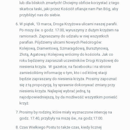
lub dla bliskich zmarłych! Chciejmy obficie korzystać z tego
skarbca łaski, jaki przez Kościół ofiaruje nam Pan Bóg, aby
przybliżyć nas do siebie.
W piątek, 13 marca, Droga Krzyżowa ulicami naszej parafii.
Po mszy św. o godz. 17.00, wyruszymy z dużym krzyżem na
ramionach. Zapraszamy do udziału w niej wszystkich
parafian. Pójdziemy ulicami Nowych Pieścirogów:
Kolejową, Diamentową, Szmaragdową, Bursztynową,
Złotą, Agatową i Kolejową wrócimy do kościoła. Jak co
roku będziemy zapraszali uczestników Drogi Krzyżowej do
niesienia krzyża. W gazetce, na facebooku i na stronie
zamieściliśmy informację o tym, kto i od której stacji
będzie zapraszany do niesienia krzyża. Prosimy zapoznać
się z tą propozycją, by sprawnie dokonywać zmiany przy
niesieniu krzyża. Najlepiej wybrać jedną, tą
najodpowiedniejszą, by da możliwość wszystkim ponieść
krzyż.
Prosimy by rodziny, które miały wyznaczone intencję na
godz. 17.40, przybyły na mszę św., na godz.17.00.
Czas Wielkiego Postu to także czas, kiedy licznej