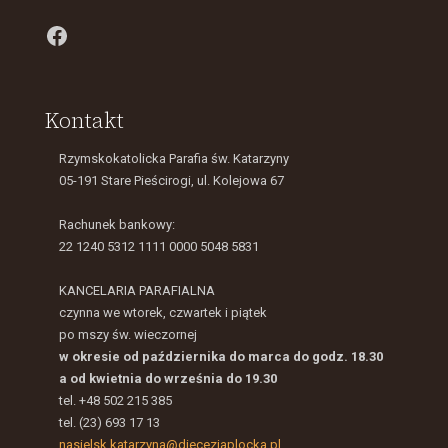
Facebook
Kontakt
Rzymskokatolicka Parafia św. Katarzyny
05-191 Stare Pieścirogi, ul. Kolejowa 67
Rachunek bankowy:
22 1240 5312 1111 0000 5048 5831
KANCELARIA PARAFIALNA
czynna we wtorek, czwartek i piątek
po mszy św. wieczornej
w okresie od października do marca do godz. 18.30
a od kwietnia do września do 19.30
tel. +48 502 215 385
tel. (23) 693 17 13
nasielsk.katarzyna@diecezjaplocka.pl