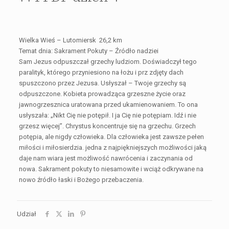
Wielka Wieś – Lutomiersk 26,2 km
Temat dnia: Sakrament Pokuty – Źródło nadziei
Sam Jezus odpuszczał grzechy ludziom. Doświadczył tego
paralityk, którego przyniesiono na łożu i prz zdjęty dach
spuszczono przez Jezusa. Usłyszał – Twoje grzechy są
odpuszczone. Kobieta prowadząca grzeszne życie oraz
jawnogrzesznica uratowana przed ukamienowaniem. To ona
usłyszała: „Nikt Cię nie potępił. I ja Cię nie potępiam. Idź i nie
grzesz więcej”. Chrystus koncentruje się na grzechu. Grzech
potępia, ale nigdy człowieka. Dla człowieka jest zawsze pełen
miłości i miłosierdzia. jedna z najpiękniejszych możliwości jaką
daje nam wiara jest możliwość nawrócenia i zaczynania od
nowa. Sakrament pokuty to niesamowite i wciąż odkrywane na
nowo źródło łaski i Bożego przebaczenia.
Udział